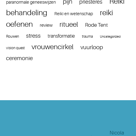
Reiki
pijn
priesteres
paranormale geneeswijzen
reiki
behandeling
Reiki en wetenschap
oefenen
ritueel
Rode Tent
review
stress
transformatie
Rouwen
trauma
Uncategorized
vrouwencirkel
vuurloop
vision quest
ceremonie
Nicola