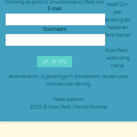
Ontvang de gratis E-zine boordevol Reiki tips
heeft 25+
E-mail
jaar
ervaring als
healer en
Voornaam
Reiki trainer
Atlas Reiki -
verbinding
met je
levenskracht - is gevestigd in Amsterdam
, op een paar
minuten van de ring.
Wees welkom
2025 ©
Atlas Reiki
| Nicola Romme