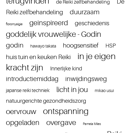
terugvinden
De
de Reiki zelfbehandeling
duurzaam
Reiki zelfbehandeling
geinspireerd
geschiedenis
fibromyalgie
goddelijk vrouwelijke - Godin
godin
hoogsensitief
HSP
hawayo takata
in je eigen
huis tuin en keuken Reiki
kracht zijn
Innerlijke kind
introductiemiddag
inwijdingsweg
licht in jou
japanse reiki techniek
mikao usui
natuurgerichte gezondheidszorg
ontspanning
oervrouw
overgave
opgeladen
Pamela Miles