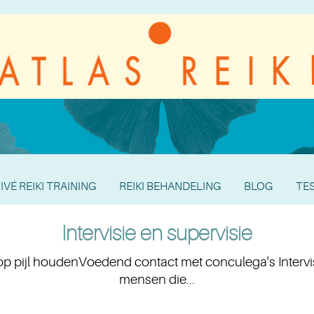
IVÉ REIKI TRAINING
REIKI BEHANDELING
BLOG
TE
Intervisie en supervisie
p pijl houdenVoedend contact met conculega's Intervisi
mensen die...