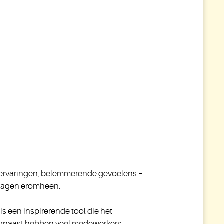
e ervaringen, belemmerende gevoelens –
 vragen eromheen.
s een inspirerende tool die het
aarnaast hebben veel medewerkers