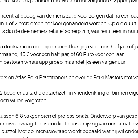
wordt voor elk probleem individueel het volgende stappenplan
te concentratieboog van de mens zal ervoor zorgen dat na een 
in 1 of 2 problemen per keer gehandeld worden. Op die duurt 
 is dat de deelnemers relatief scherp zijn, wat resulteert in nut
eve deelname in een bijeenkomst kun je je voor een half jaar of
 maand, 45 € voor een half jaar, of 60 Euro voor een jaar.
en besloten whats app groep, maandelijks een vargenuur
ters en Atlas Reiki Practitioners en overige Reiki Masters me
 2 beoefenaars, die op zichzelf, in vriendenkring of binnen eig
eden willen vergroten
tussen 6-8 vakgenoten of professionals. Onderwerp van gespr
ntervisievraag. Het is een korte beschrijving van een situatie
een puzzel. Met de intervisievraag wordt bepaald wat hij wil on