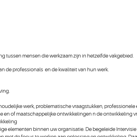
eling tussen mensen die werkzaam zijn in hetzelfde vakgebied.
an de professionals en de kwaliteit van hun werk.
ving.
nhoudelijke werk, problematische vraagstukken, professionel
ele en of maatschappelijke ontwikkelingen n de ontwikkeling
ikkeling
ge elementen binnen uw organisatie. De begeleide Intervisie i
 en met de focus te werken aan oplossing en ontwikkeling. D