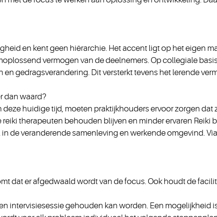
digheid en kent geen hiërarchie. Het accent ligt op het eigen 
moplossend vermogen van de deelnemers. Op collegiale basis s
 en gedragsverandering. Dit versterkt tevens het lerende ver
er dan waard?
n deze huidige tijd, moeten praktijkhouders ervoor zorgen dat
e reiki therapeuten behouden blijven en minder ervaren Reiki
ol in de veranderende samenleving en werkende omgevind. Via int
komt dat er afgedwaald wordt van de focus. Ook houdt de facili
een intervisiesessie gehouden kan worden. Een mogelijkheid i