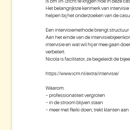
is om (in-)zicht te krijgen hoe in deze c
Het belangrijkste kenmerk van intervisi
helpen bij het onderzoeken van de casu
Een intervisiemethode brengt structuur 
Aan het einde van de intervisiebijeenko
intervisie en wat wil hij er mee gaan d
verbetert.
Nicola is facilitator, ze begeleidt de bi
https://www.icm.nl/extra/intervisie/
Waarom:
– professionaliteit vergroten
– in de stroom blijven staan
– meer met Reiki doen, trekt klanten aan