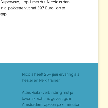
 Supervisie, 1 op 1 met drs. Nicola is dan
zijn al pakketten vanaf 397 Euro ( op te
stap.
Nicola
heeft 25+ jaar ervaring als
healer en Reiki trainer
Atlas Reiki - verbinding met je
levenskracht - is gevestigd in
Amsterdam
, op een paar minuten