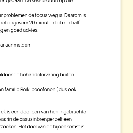
 afgegaan. De sessie duurt op die
paar problemen de focus weg is. Daarom is
het ongeveer 20 minuten tot een half
tig en goed advies.
 jaar aanmelden
t voldoende behandelervaring buiten
en familie Reiki beoefenen ( dus ook
ek is een door een van hen ingebrachte
 waarin de casusinbrenger zelf een
derzoeken. Het doel van de bijeenkomst is